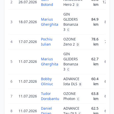
2
26.07.2026
120.0
Botond
Hero 2
km
D
GIN
Marius
GLIDERS
84.9
3
18.07.2026
84.9
Gherghita
Bonanza
km
3
C
Pochiu
OZONE
78.6
4
17.07.2026
78.6
Iulian
Zeno 2
km
D
GIN
Marius
GLIDERS
62.7
5
11.07.2026
62.7
Gherghita
Bonanza
km
3
C
Bobby
ADVANCE
60.4
6
11.07.2026
60.4
Oliniuc
Iota DLS
km
B
Tudor
OZONE
63.8
7
11.07.2026
63.8
Dorobantu
Photon
km
C
Daniel
ADVANCE
62.5
8
11.07.2026
62.5
Dirjan
Tau DLS
km
C