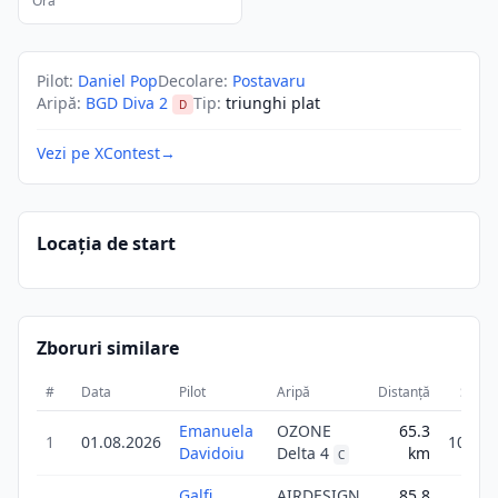
Ora
Pilot
:
Daniel Pop
Decolare
:
Postavaru
Aripă
:
BGD Diva 2
Tip
:
triunghi plat
D
Vezi pe XContest
→
Locația de start
Zboruri similare
#
Data
Pilot
Aripă
Distanță
Scor
Emanuela
OZONE
65.3
1
01.08.2026
104.6
Davidoiu
Delta 4
km
C
Galfi
AIRDESIGN
85.8