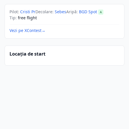
Pilot
:
Cristi Pr
Decolare
:
Sebes
Aripă
:
BGD Spot
A
Tip
:
free flight
Vezi pe XContest
→
Locația de start