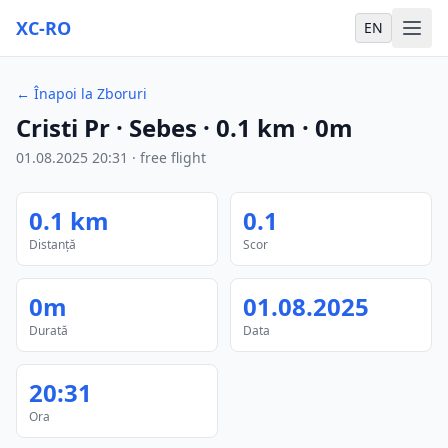
XC-RO
EN
←
Înapoi la Zboruri
Cristi Pr
· Sebes
·
0.1
km
·
0m
01.08.2025
20:31
·
free flight
0.1
km
0.1
Distanță
Scor
0m
01.08.2025
Durată
Data
20:31
Ora