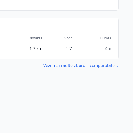
Distanță
Scor
Durată
1.7
km
1.7
4m
Vezi mai multe zboruri comparabile
→