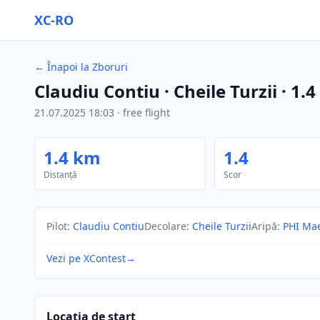
XC-RO
←
Înapoi la Zboruri
Claudiu Contiu
· Cheile Turzii
·
1.4
21.07.2025
18:03
·
free flight
1.4
km
1.4
Distanță
Scor
Pilot
:
Claudiu Contiu
Decolare
:
Cheile Turzii
Aripă
:
PHI Ma
Vezi pe XContest
→
Locația de start