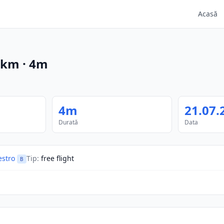
Acasă
km
·
4m
4m
21.07.
Durată
Data
estro
Tip
:
free flight
B