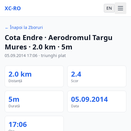
XC-RO
EN
←
Înapoi la Zboruri
Cota Endre
· Aerodromul Targu
Mures
·
2.0
km
·
5m
05.09.2014
17:06
·
triunghi plat
2.0
km
2.4
Distanță
Scor
5m
05.09.2014
Durată
Data
17:06