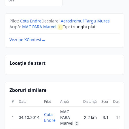
Ora
Pilot
:
Cota Endre
Decolare
:
Aerodromul Targu Mures
Aripă
:
MAC PARA Marvel
Tip
:
triunghi plat
C
Vezi pe XContest
→
Locația de start
Zboruri similare
#
Data
Pilot
Aripă
Distanță
Scor
Durată
MAC
Cota
1
04.10.2014
PARA
2.2
km
3.1
11m
Endre
Marvel
C