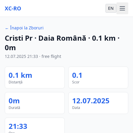
XC-RO
EN
←
Înapoi la Zboruri
Cristi Pr
· Daia Română
·
0.1
km
·
0m
12.07.2025
21:33
·
free flight
0.1
km
0.1
Distanță
Scor
0m
12.07.2025
Durată
Data
21:33