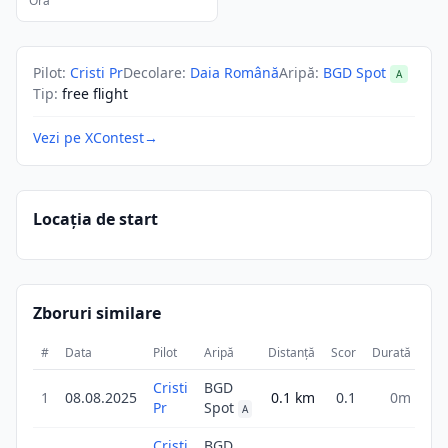
Ora
Pilot
:
Cristi Pr
Decolare
:
Daia Română
Aripă
:
BGD Spot
A
Tip
:
free flight
Vezi pe XContest
→
Locația de start
Zboruri similare
#
Data
Pilot
Aripă
Distanță
Scor
Durată
Cristi
BGD
1
08.08.2025
0.1
km
0.1
0m
Pr
Spot
A
Cristi
BGD