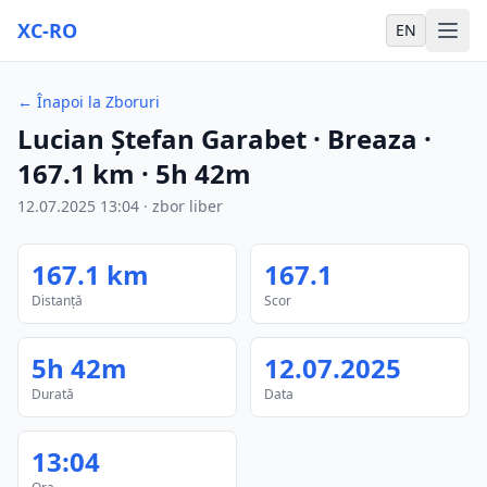
XC-RO
EN
←
Înapoi la Zboruri
Lucian Ștefan Garabet
· Breaza
·
167.1
km
·
5h 42m
12.07.2025
13:04
·
zbor liber
167.1
km
167.1
Distanță
Scor
5h 42m
12.07.2025
Durată
Data
13:04