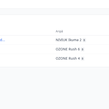
Aripă
d...
NIVIUK Ikuma 2
B
OZONE Rush 6
B
OZONE Rush 4
B