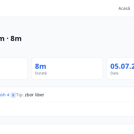
Acasă
m
·
8m
8m
05.07.
Durată
Data
sh 4
Tip
:
zbor liber
B