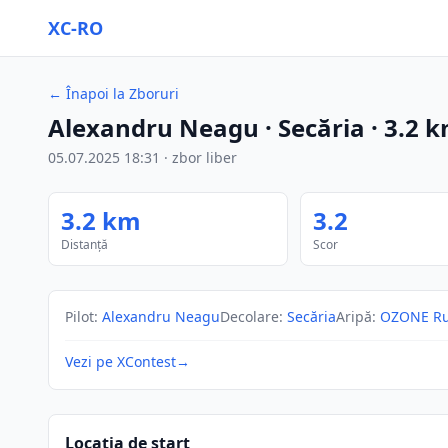
XC-RO
←
Înapoi la Zboruri
Alexandru Neagu
· Secăria
·
3.2
k
05.07.2025
18:31
·
zbor liber
3.2
km
3.2
Distanță
Scor
Pilot
:
Alexandru Neagu
Decolare
:
Secăria
Aripă
:
OZONE Ru
Vezi pe XContest
→
Locația de start