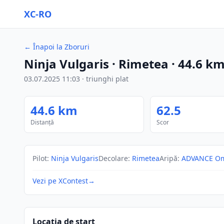
XC-RO
←
Înapoi la Zboruri
Ninja Vulgaris
· Rimetea
·
44.6
k
03.07.2025
11:03
·
triunghi plat
44.6
km
62.5
Distanță
Scor
Pilot
:
Ninja Vulgaris
Decolare
:
Rimetea
Aripă
:
ADVANCE Om
Vezi pe XContest
→
Locația de start