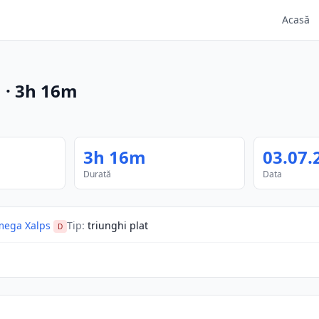
Acasă
m
·
3h 16m
3h 16m
03.07.
Durată
Data
ega Xalps
Tip
:
triunghi plat
D