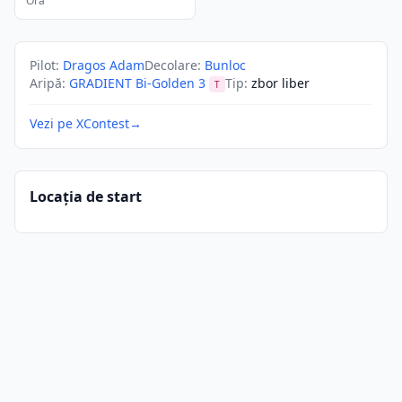
Ora
Pilot
:
Dragos Adam
Decolare
:
Bunloc
Aripă
:
GRADIENT Bi-Golden 3
Tip
:
zbor liber
T
Vezi pe XContest
→
Locația de start