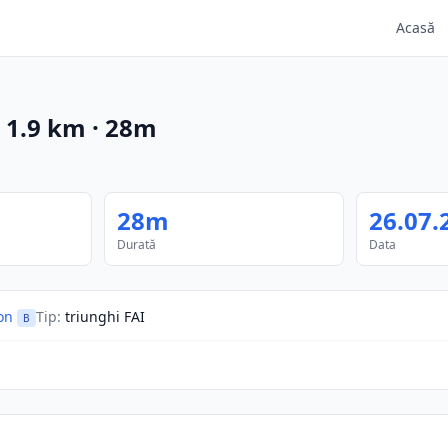
Acasă
·
1.9
km
·
28m
28m
26.07.
Durată
Data
on
Tip
:
triunghi FAI
B