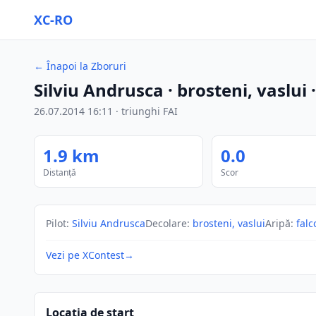
XC-RO
←
Înapoi la Zboruri
Silviu Andrusca
· brosteni, vaslui
26.07.2014
16:11
·
triunghi FAI
1.9
km
0.0
Distanță
Scor
Pilot
:
Silviu Andrusca
Decolare
:
brosteni, vaslui
Aripă
:
falc
Vezi pe XContest
→
Locația de start