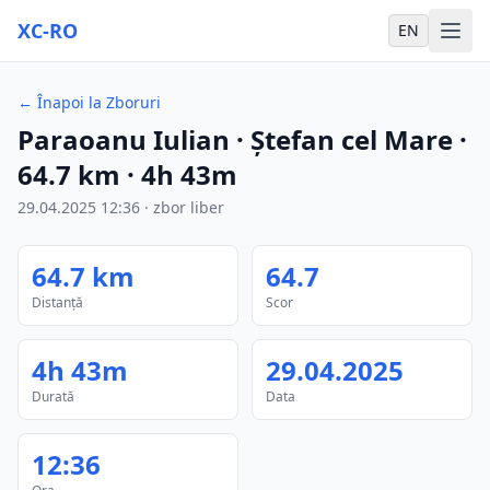
XC-RO
EN
←
Înapoi la Zboruri
Paraoanu Iulian
· Ștefan cel Mare
·
64.7
km
·
4h 43m
29.04.2025
12:36
·
zbor liber
64.7
km
64.7
Distanță
Scor
4h 43m
29.04.2025
Durată
Data
12:36