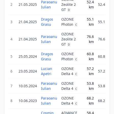
Paraoanu
52.4
2
21.05.2025
Zeolite 2
52.4
Iulian
km
GT
D
Dragos
OZONE
55.1
3
21.04.2025
55.1
Grasu
Photon
km
C
OZONE
Paraoanu
76.6
4
21.04.2025
Zeolite 2
76.6
Iulian
km
GT
D
Dragos
OZONE
60.8
5
25.05.2024
60.8
Grasu
Photon
km
C
Lucian
OZONE
57.2
6
23.05.2024
57.2
Apetri
Delta 4
km
C
Paraoanu
OZONE
53.8
7
10.05.2024
53.8
Iulian
Delta 4
km
C
Paraoanu
OZONE
68.2
8
10.06.2023
68.2
Iulian
Delta 4
km
C
Cosmin
ADVANCE
58.4