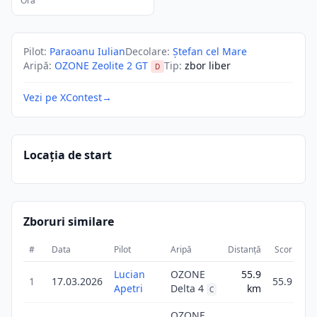
Ora
Pilot
:
Paraoanu Iulian
Decolare
:
Ștefan cel Mare
Aripă
:
OZONE Zeolite 2 GT
Tip
:
zbor liber
D
Vezi pe XContest
→
Locația de start
Zboruri similare
#
Data
Pilot
Aripă
Distanță
Scor
Du
Lucian
OZONE
55.9
1
17.03.2026
55.9
Apetri
Delta 4
km
C
OZONE