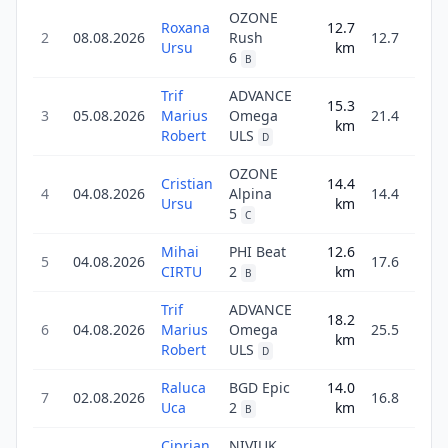
OZONE
Roxana
12.7
2
08.08.2026
Rush
12.7
57
Ursu
km
6
B
Trif
ADVANCE
15.3
1
3
05.08.2026
Marius
Omega
21.4
km
15
Robert
ULS
D
OZONE
Cristian
14.4
1
4
04.08.2026
Alpina
14.4
Ursu
km
19
5
C
Mihai
PHI Beat
12.6
2
5
04.08.2026
17.6
CIRTU
2
km
16
B
Trif
ADVANCE
18.2
2
6
04.08.2026
Marius
Omega
25.5
km
17
Robert
ULS
D
Raluca
BGD Epic
14.0
1
7
02.08.2026
16.8
Uca
2
km
36
B
Ciprian
NIVIUK