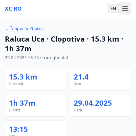
XC-RO
EN
←
Înapoi la Zboruri
Raluca Uca
· Clopotiva
·
15.3
km
·
1h 37m
29.04.2025
13:15
·
triunghi plat
15.3
km
21.4
Distanță
Scor
1h 37m
29.04.2025
Durată
Data
13:15