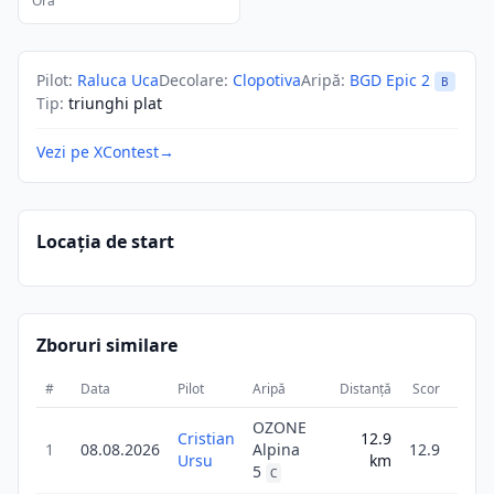
Ora
Pilot
:
Raluca Uca
Decolare
:
Clopotiva
Aripă
:
BGD Epic 2
B
Tip
:
triunghi plat
Vezi pe XContest
→
Locația de start
Zboruri similare
#
Data
Pilot
Aripă
Distanță
Scor
Durat
OZONE
Cristian
12.9
1
08.08.2026
Alpina
12.9
47
Ursu
km
5
C