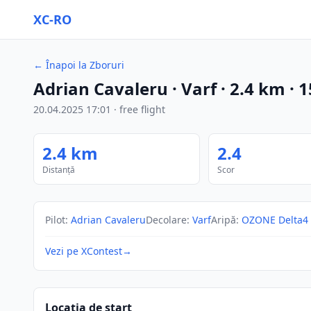
XC-RO
←
Înapoi la Zboruri
Adrian Cavaleru
· Varf
·
2.4
km
·
1
20.04.2025
17:01
·
free flight
2.4
km
2.4
Distanță
Scor
Pilot
:
Adrian Cavaleru
Decolare
:
Varf
Aripă
:
OZONE Delta4
Vezi pe XContest
→
Locația de start