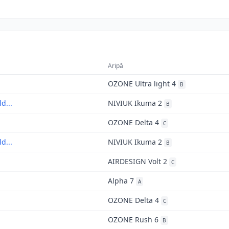
Aripă
OZONE Ultra light 4
B
d...
NIVIUK Ikuma 2
B
OZONE Delta 4
C
d...
NIVIUK Ikuma 2
B
AIRDESIGN Volt 2
C
Alpha 7
A
OZONE Delta 4
C
OZONE Rush 6
B