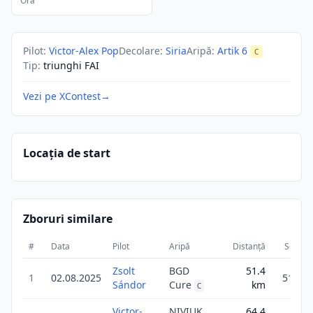
Ora
Pilot
:
Victor-Alex Pop
Decolare
:
Siria
Aripă
:
Artik 6
C
Tip
:
triunghi FAI
Vezi pe XContest
→
Locația de start
Zboruri similare
#
Data
Pilot
Aripă
Distanță
Scor
Zsolt
BGD
51.4
1
02.08.2025
51.4
Sándor
Cure
km
C
Victor-
NIVIUK
64.4