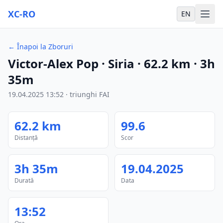
XC-RO
EN
←
Înapoi la Zboruri
Victor-Alex Pop
· Siria
·
62.2
km
·
3h
35m
19.04.2025
13:52
·
triunghi FAI
62.2
km
99.6
Distanță
Scor
3h 35m
19.04.2025
Durată
Data
13:52