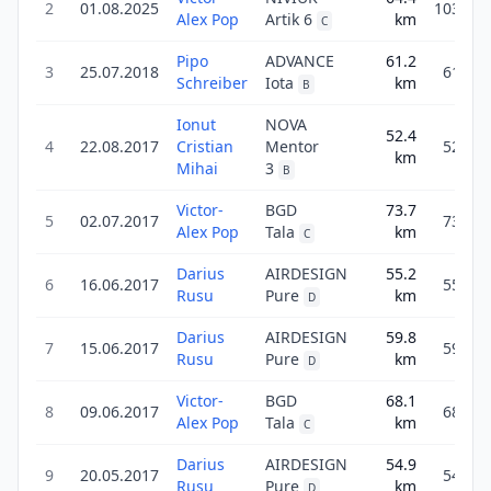
2
01.08.2025
103.0
Alex Pop
Artik 6
km
C
Pipo
ADVANCE
61.2
3
25.07.2018
61.2
Schreiber
Iota
km
B
Ionut
NOVA
52.4
4
22.08.2017
Cristian
Mentor
52.4
km
Mihai
3
B
Victor-
BGD
73.7
5
02.07.2017
73.7
Alex Pop
Tala
km
C
Darius
AIRDESIGN
55.2
6
16.06.2017
55.2
Rusu
Pure
km
D
Darius
AIRDESIGN
59.8
7
15.06.2017
59.8
Rusu
Pure
km
D
Victor-
BGD
68.1
8
09.06.2017
68.1
Alex Pop
Tala
km
C
Darius
AIRDESIGN
54.9
9
20.05.2017
54.9
Rusu
Pure
km
D