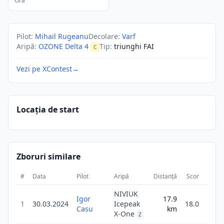
Ora
Pilot
:
Mihail Rugeanu
Decolare
:
Varf
Aripă
:
OZONE Delta 4
Tip
:
triunghi FAI
C
Vezi pe XContest
→
Locația de start
Zboruri similare
#
Data
Pilot
Aripă
Distanță
Scor
Durat
NIVIUK
Igor
17.9
1
1
30.03.2024
Icepeak
18.0
Casu
km
0
X-One
Z