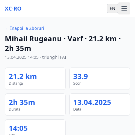
XC-RO
EN
←
Înapoi la Zboruri
Mihail Rugeanu
· Varf
·
21.2
km
·
2h 35m
13.04.2025
14:05
·
triunghi FAI
21.2
km
33.9
Distanță
Scor
2h 35m
13.04.2025
Durată
Data
14:05