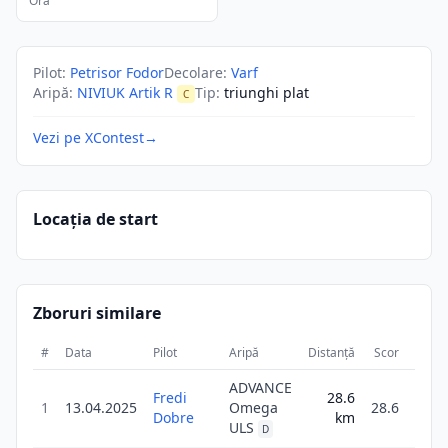
Ora
Pilot
:
Petrisor Fodor
Decolare
:
Varf
Aripă
:
NIVIUK Artik R
Tip
:
triunghi plat
C
Vezi pe XContest
→
Locația de start
Zboruri similare
#
Data
Pilot
Aripă
Distanță
Scor
Durat
ADVANCE
Fredi
28.6
2
1
13.04.2025
Omega
28.6
Dobre
km
16
ULS
D