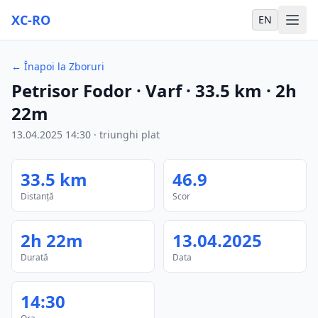
XC-RO
EN
←
Înapoi la Zboruri
Petrisor Fodor
· Varf
·
33.5
km
·
2h
22m
13.04.2025
14:30
·
triunghi plat
33.5
km
46.9
Distanță
Scor
2h 22m
13.04.2025
Durată
Data
14:30