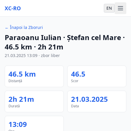
XC-RO
EN
←
Înapoi la Zboruri
Paraoanu Iulian
· Ștefan cel Mare
·
46.5
km
·
2h 21m
21.03.2025
13:09
·
zbor liber
46.5
km
46.5
Distanță
Scor
2h 21m
21.03.2025
Durată
Data
13:09