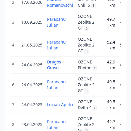
2
17.03.2026
45.7
Romanovschi
Chili 5
km
B
OZONE
Paraoanu
49.7
3
10.09.2025
Zeolite 2
49.7
Iulian
km
GT
D
OZONE
Paraoanu
52.4
4
21.05.2025
Zeolite 2
52.4
Iulian
km
GT
D
Dragos
OZONE
42.9
5
24.04.2025
42.9
Grasu
Photon
km
C
OZONE
Paraoanu
49.5
6
24.04.2025
Zeolite 2
49.5
Iulian
km
GT
D
OZONE
49.5
7
24.04.2025
Lucian Apetri
49.5
Delta 4
km
C
OZONE
Paraoanu
42.7
8
23.04.2025
Zeolite 2
42.7
Iulian
km
GT
D