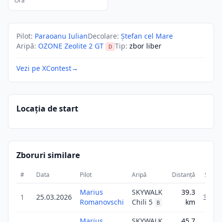
Ora
Pilot
:
Paraoanu Iulian
Decolare
:
Ștefan cel Mare
Aripă
:
OZONE Zeolite 2 GT
Tip
:
zbor liber
D
Vezi pe XContest
→
Locația de start
Zboruri similare
#
Data
Pilot
Aripă
Distanță
Scor
Marius
SKYWALK
39.3
1
25.03.2026
39.3
Romanovschi
Chili 5
km
B
Marius
SKYWALK
45.7