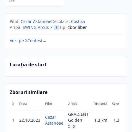
Ora
Pilot
:
Cezar Astanoae
Decolare
:
Costișa
Aripă
:
SWING Arcus 7
Tip
:
zbor liber
B
Vezi pe XContest
→
Locația de start
Zboruri similare
#
Data
Pilot
Aripă
Distanță
Scor
Dura
GRADIENT
Cezar
1
22.10.2023
Golden
1.3
km
1.3
Astanoae
5
B