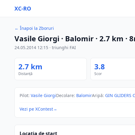
XC-RO
←
Înapoi la Zboruri
Vasile Giorgi
· Balomir
·
2.7
km
·
8
24.05.2014
12:15
·
triunghi FAI
2.7
km
3.8
Distanță
Scor
Pilot
:
Vasile Giorgi
Decolare
:
Balomir
Aripă
:
GIN GLIDERS C
Vezi pe XContest
→
Locația de start