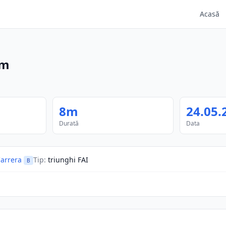
Acasă
m
8m
24.05.
Durată
Data
arrera
Tip
:
triunghi FAI
B