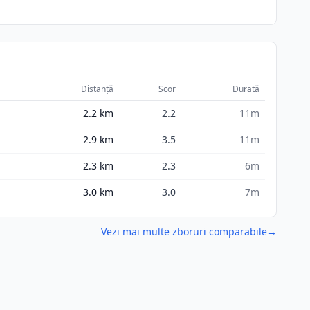
Distanță
Scor
Durată
2.2
km
2.2
11m
2.9
km
3.5
11m
2.3
km
2.3
6m
3.0
km
3.0
7m
Vezi mai multe zboruri comparabile
→