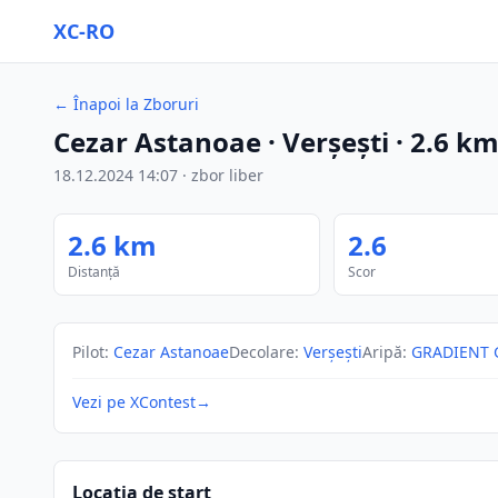
XC-RO
←
Înapoi la Zboruri
Cezar Astanoae
· Verșești
·
2.6
k
18.12.2024
14:07
·
zbor liber
2.6
km
2.6
Distanță
Scor
Pilot
:
Cezar Astanoae
Decolare
:
Verșești
Aripă
:
GRADIENT 
Vezi pe XContest
→
Locația de start