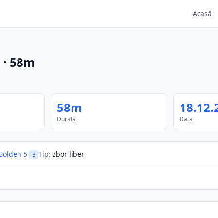
Acasă
m
·
58m
58m
18.12.
Durată
Data
Golden 5
Tip
:
zbor liber
B