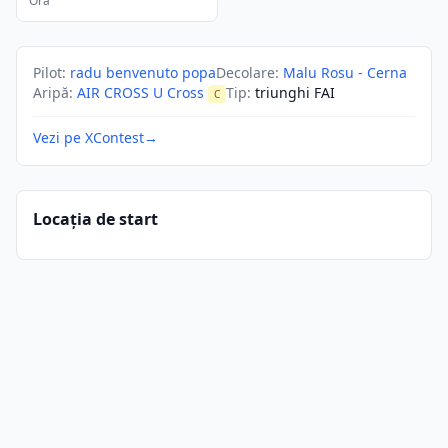
Ora
Pilot
:
radu benvenuto popa
Decolare
:
Malu Rosu - Cerna
Aripă
:
AIR CROSS U Cross
Tip
:
triunghi FAI
C
Vezi pe XContest
→
Locația de start