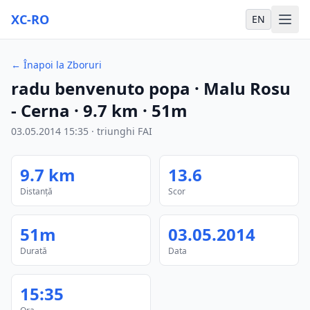
XC-RO
EN
←
Înapoi la Zboruri
radu benvenuto popa
· Malu Rosu
- Cerna
·
9.7
km
·
51m
03.05.2014
15:35
·
triunghi FAI
9.7
km
13.6
Distanță
Scor
51m
03.05.2014
Durată
Data
15:35