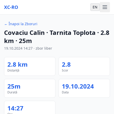
XC-RO
EN
←
Înapoi la Zboruri
Covaciu Calin
· Tarnita Toplota
·
2.8
km
·
25m
19.10.2024
14:27
·
zbor liber
2.8
km
2.8
Distanță
Scor
25m
19.10.2024
Durată
Data
14:27