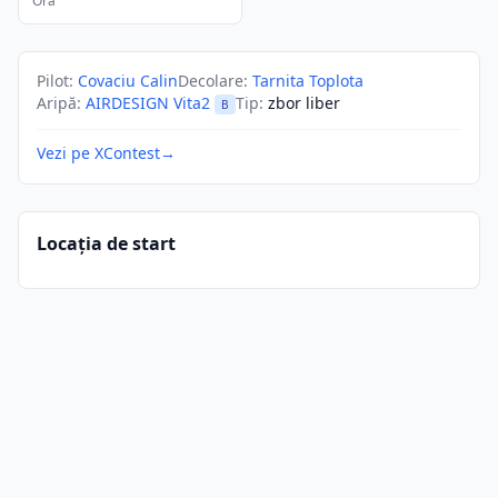
Ora
Pilot
:
Covaciu Calin
Decolare
:
Tarnita Toplota
Aripă
:
AIRDESIGN Vita2
Tip
:
zbor liber
B
Vezi pe XContest
→
Locația de start