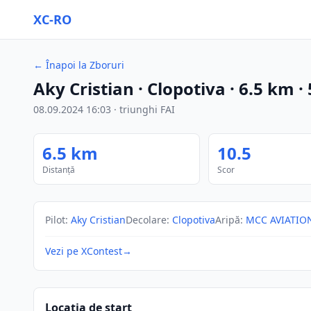
XC-RO
←
Înapoi la Zboruri
Aky Cristian
· Clopotiva
·
6.5
km
·
08.09.2024
16:03
·
triunghi FAI
6.5
km
10.5
Distanță
Scor
Pilot
:
Aky Cristian
Decolare
:
Clopotiva
Aripă
:
MCC AVIATIO
Vezi pe XContest
→
Locația de start