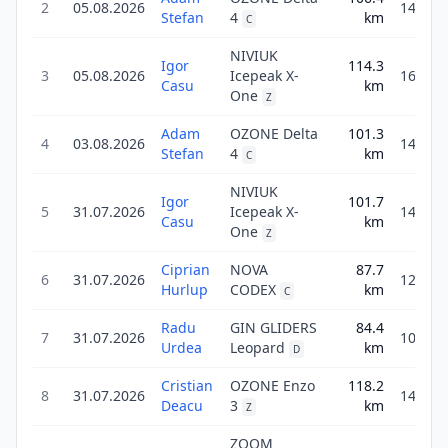
2
05.08.2026
149.0
Stefan
4
km
C
NIVIUK
Igor
114.3
3
05.08.2026
Icepeak X-
160.0
Casu
km
One
Z
Adam
OZONE Delta
101.3
4
03.08.2026
141.9
Stefan
4
km
C
NIVIUK
Igor
101.7
5
31.07.2026
Icepeak X-
142.4
Casu
km
One
Z
Ciprian
NOVA
87.7
6
31.07.2026
122.8
Hurlup
CODEX
km
C
Radu
GIN GLIDERS
84.4
7
31.07.2026
101.3
Urdea
Leopard
km
D
Cristian
OZONE Enzo
118.2
8
31.07.2026
141.8
Deacu
3
km
Z
ZOOM