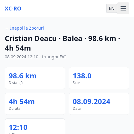
XC-RO
EN
←
Înapoi la Zboruri
Cristian Deacu
· Balea
·
98.6
km
·
4h 54m
08.09.2024
12:10
·
triunghi FAI
98.6
km
138.0
Distanță
Scor
4h 54m
08.09.2024
Durată
Data
12:10