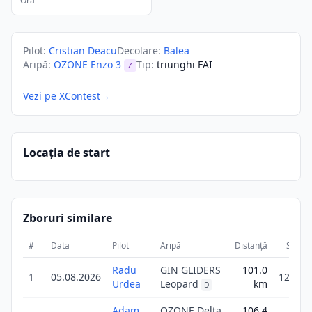
Ora
Pilot
:
Cristian Deacu
Decolare
:
Balea
Aripă
:
OZONE Enzo 3
Tip
:
triunghi FAI
Z
Vezi pe XContest
→
Locația de start
Zboruri similare
#
Data
Pilot
Aripă
Distanță
Scor
Radu
GIN GLIDERS
101.0
1
05.08.2026
121.2
Urdea
Leopard
km
D
Adam
OZONE Delta
106.4