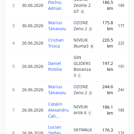
Pochiu
186.5
2
30.06.2026
Zeolite 2
186.5
Adrian
km
GT
D
Marius
OZONE
175.8
3
30.06.2026
175.8
Tanasoiu
Zeno 2
km
D
Cristian
NIVIUK
220.5
4
26.06.2026
220.5
Trisca
Ikuma3
km
B
GIN
Daniel
GLIDERS
197.2
5
26.06.2026
197.2
Pintilie
Bonanza
km
3
C
Marius
OZONE
244.6
6
26.06.2026
244.6
Tanasoiu
Zeno 2
km
D
Catalin
NIVIUK
186.1
7
26.06.2026
Alexandru
186.1
Artik 6
km
C
Cali...
Lucian
SKYWALK
176.3
8
26.06.2026
Ștefan
176.3