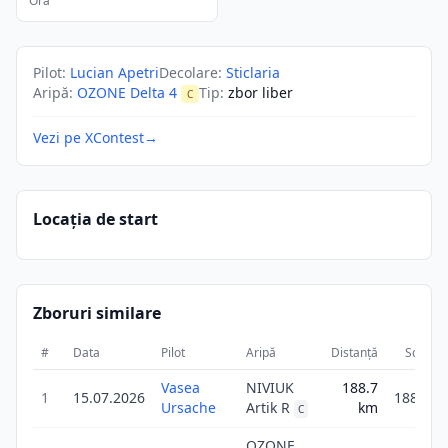
Ora
Pilot
:
Lucian Apetri
Decolare
:
Sticlaria
Aripă
:
OZONE Delta 4
Tip
:
zbor liber
C
Vezi pe XContest
→
Locația de start
Zboruri similare
#
Data
Pilot
Aripă
Distanță
Scor
Vasea
NIVIUK
188.7
1
15.07.2026
188.7
Ursache
Artik R
km
C
OZONE