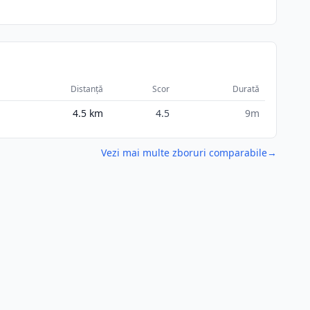
Distanță
Scor
Durată
4.5
km
4.5
9m
Vezi mai multe zboruri comparabile
→