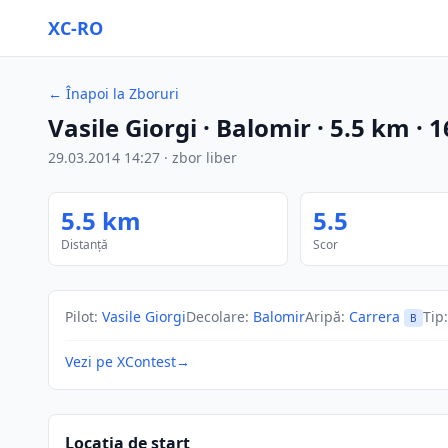
XC-RO
←
Înapoi la Zboruri
Vasile Giorgi
· Balomir
·
5.5
km
·
1
29.03.2014
14:27
·
zbor liber
5.5
km
5.5
Distanță
Scor
Pilot
:
Vasile Giorgi
Decolare
:
Balomir
Aripă
:
Carrera
Tip
:
B
Vezi pe XContest
→
Locația de start