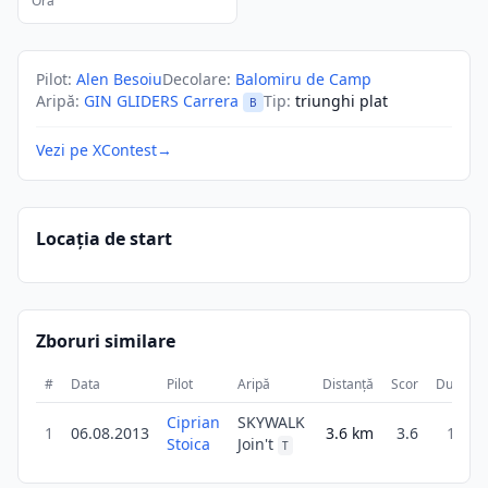
Ora
Pilot
:
Alen Besoiu
Decolare
:
Balomiru de Camp
Aripă
:
GIN GLIDERS Carrera
Tip
:
triunghi plat
B
Vezi pe XContest
→
Locația de start
Zboruri similare
#
Data
Pilot
Aripă
Distanță
Scor
Durată
Ciprian
SKYWALK
1
06.08.2013
3.6
km
3.6
16m
Stoica
Join't
T