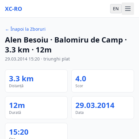
XC-RO
EN
←
Înapoi la Zboruri
Alen Besoiu
· Balomiru de Camp
·
3.3
km
·
12m
29.03.2014
15:20
·
triunghi plat
3.3
km
4.0
Distanță
Scor
12m
29.03.2014
Durată
Data
15:20