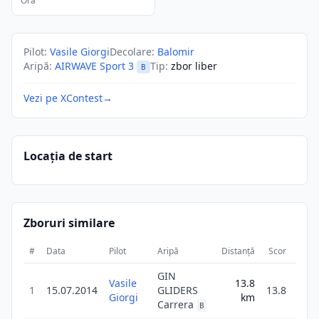
Ora
Pilot
:
Vasile Giorgi
Decolare
:
Balomir
Aripă
:
AIRWAVE Sport 3
Tip
:
zbor liber
B
Vezi pe XContest
→
Locația de start
Zboruri similare
#
Data
Pilot
Aripă
Distanță
Scor
Dura
GIN
Vasile
13.8
1
15.07.2014
GLIDERS
13.8
44
Giorgi
km
Carrera
B