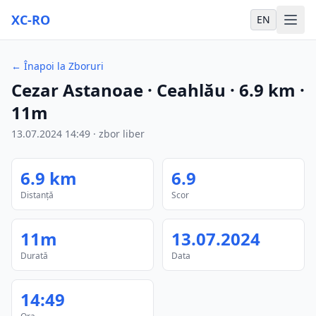
XC-RO
EN
←
Înapoi la Zboruri
Cezar Astanoae
· Ceahlău
·
6.9
km
·
11m
13.07.2024
14:49
·
zbor liber
6.9
km
6.9
Distanță
Scor
11m
13.07.2024
Durată
Data
14:49