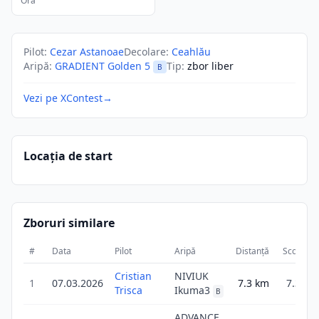
Ora
Pilot
:
Cezar Astanoae
Decolare
:
Ceahlău
Aripă
:
GRADIENT Golden 5
Tip
:
zbor liber
B
Vezi pe XContest
→
Locația de start
Zboruri similare
#
Data
Pilot
Aripă
Distanță
Scor
D
Cristian
NIVIUK
1
07.03.2026
7.3
km
7.3
Trisca
Ikuma3
B
ADVANCE