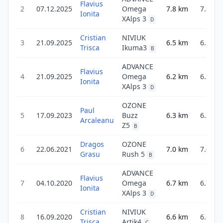
Flavius
2
07.12.2025
Omega
7.8
km
7.8
Ionita
XAlps 3
D
Cristian
NIVIUK
3
21.09.2025
6.5
km
6.5
Trisca
Ikuma3
B
ADVANCE
Flavius
4
21.09.2025
Omega
6.2
km
6.2
Ionita
XAlps 3
D
OZONE
Paul
5
17.09.2023
Buzz
6.3
km
6.3
Arcaleanu
Z5
B
Dragos
OZONE
6
22.06.2021
7.0
km
7.0
Grasu
Rush 5
B
ADVANCE
Flavius
7
04.10.2020
Omega
6.7
km
6.7
Ionita
XAlps 3
D
Cristian
NIVIUK
8
16.09.2020
6.6
km
6.6
Trisca
Artik4
C