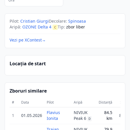
Ora
Pilot
:
Cristian Giurgi
Decolare
:
Spinoasa
Aripă
:
OZONE Delta 4
Tip
:
zbor liber
C
Vezi pe XContest
→
Locația de start
Zboruri similare
#
Data
Pilot
Aripă
Distanță
Scor
Flavius
NIVIUK
84.5
1
01.05.2026
84.5
Ionita
Peak 6
km
D
Traian
NIVIUK
79.9