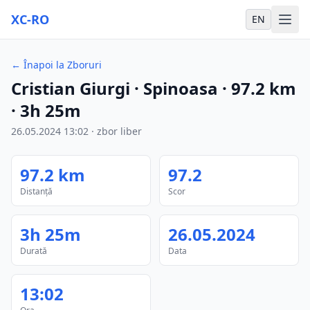
XC-RO
EN
←
Înapoi la Zboruri
Cristian Giurgi
· Spinoasa
·
97.2
km
·
3h 25m
26.05.2024
13:02
·
zbor liber
97.2
km
97.2
Distanță
Scor
3h 25m
26.05.2024
Durată
Data
13:02