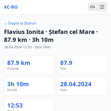
XC-RO
EN
←
Înapoi la Zboruri
Flavius Ionita
· Ștefan cel Mare
·
87.9
km
·
3h 10m
28.04.2024
12:53
·
zbor liber
87.9
km
87.9
Distanță
Scor
3h 10m
28.04.2024
Durată
Data
12:53