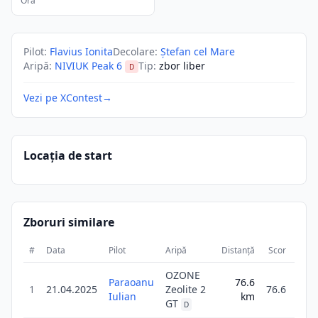
Ora
Pilot
:
Flavius Ionita
Decolare
:
Ștefan cel Mare
Aripă
:
NIVIUK Peak 6
Tip
:
zbor liber
D
Vezi pe XContest
→
Locația de start
Zboruri similare
#
Data
Pilot
Aripă
Distanță
Scor
Dura
OZONE
Paraoanu
76.6
1
21.04.2025
Zeolite 2
76.6
Iulian
km
4
GT
D