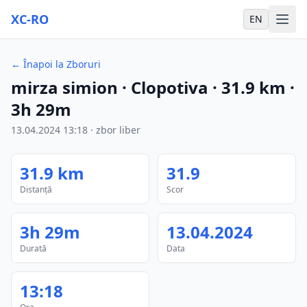
XC-RO
EN
←
Înapoi la Zboruri
mirza simion
· Clopotiva
·
31.9
km
·
3h 29m
13.04.2024
13:18
·
zbor liber
31.9
km
31.9
Distanță
Scor
3h 29m
13.04.2024
Durată
Data
13:18