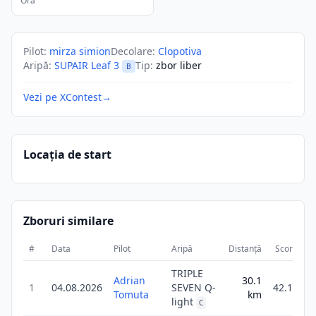
Ora
Pilot
:
mirza simion
Decolare
:
Clopotiva
Aripă
:
SUPAIR Leaf 3
Tip
:
zbor liber
B
Vezi pe XContest
→
Locația de start
Zboruri similare
#
Data
Pilot
Aripă
Distanță
Scor
Du
TRIPLE
Adrian
30.1
1
04.08.2026
SEVEN Q-
42.1
Tomuta
km
light
C