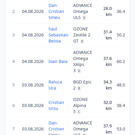
Dan-
ADVANCE
26.0
2
04.08.2026
Cristian
Omega
36.4
km
Smeu
ULS
D
Saul
OZONE
31.4
3
04.08.2026
Sebastian
Zeolite 2
50.2
km
Beloia
GT
D
ADVANCE
Omega
37.6
4
04.08.2026
Ioan Baia
60.2
XAlps
km
3
D
Raluca
BGD Epic
34.3
5
03.08.2026
48.0
Uca
2
km
B
OZONE
Cristian
32.0
6
03.08.2026
Alpina
38.4
Ursu
km
5
C
Dan-
ADVANCE
37.9
7
03.08.2026
Cristian
Omega
53.0
km
Smeu
ULS