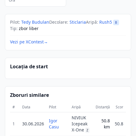
Ora
Pilot
:
Tedy Budulan
Decolare
:
Sticlaria
Aripă
:
Rush5
B
Tip
:
zbor liber
Vezi pe XContest
→
Locația de start
Zboruri similare
#
Data
Pilot
Aripă
Distanță
Scor
Dura
NIVIUK
Igor
50.8
1
30.06.2026
Icepeak
50.8
Casu
km
5
X-One
Z