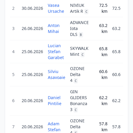
Vasea
NIVIUK
72.5
2
30.06.2026
72.5
Ursache
Artik R
km
C
ADVANCE
Anton
63.2
3
26.06.2026
Iota
63.2
Mihai
km
4
DLS
B
Lucian
SKYWALK
65.8
4
25.06.2026
Ștefan
65.8
Mint
km
5
C
Garabet
OZONE
Silviu
60.6
5
25.06.2026
Delta
60.6
Asavoaie
km
4
C
GIN
Daniel
GLIDERS
62.2
6
20.06.2026
62.2
Pintilie
Bonanza
km
3
3
C
OZONE
Adam
57.8
7
20.06.2026
Delta
57.8
Stefan
km
1
4