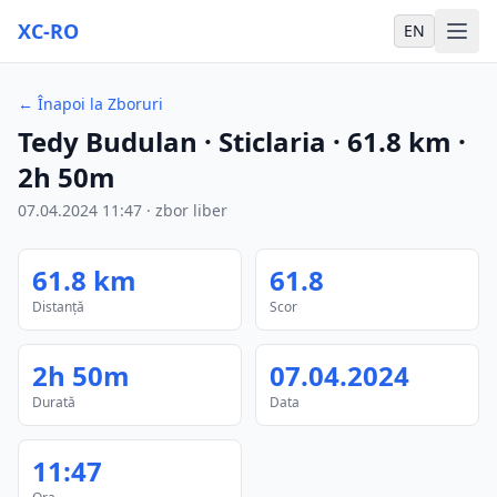
XC-RO
EN
←
Înapoi la Zboruri
Tedy Budulan
· Sticlaria
·
61.8
km
·
2h 50m
07.04.2024
11:47
·
zbor liber
61.8
km
61.8
Distanță
Scor
2h 50m
07.04.2024
Durată
Data
11:47