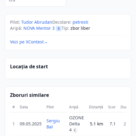
Ora
Pilot
:
Tudor Abrudan
Decolare
:
petresti
Aripă
:
NOVA Mentor 3
Tip
:
zbor liber
B
Vezi pe XContest
→
Locația de start
Zboruri similare
#
Data
Pilot
Aripă
Distanță
Scor
Durată
OZONE
Sergiu
1
09.05.2025
Delta
5.1
km
7.1
21m
Bal
4
C