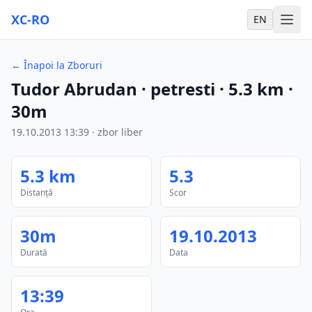
XC-RO
EN
←
Înapoi la Zboruri
Tudor Abrudan
· petresti
·
5.3
km
·
30m
19.10.2013
13:39
·
zbor liber
5.3
km
5.3
Distanță
Scor
30m
19.10.2013
Durată
Data
13:39