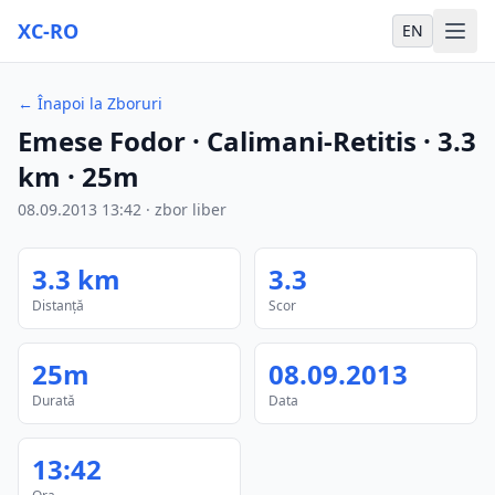
XC-RO
EN
←
Înapoi la Zboruri
Emese Fodor
· Calimani-Retitis
·
3.3
km
·
25m
08.09.2013
13:42
·
zbor liber
3.3
km
3.3
Distanță
Scor
25m
08.09.2013
Durată
Data
13:42