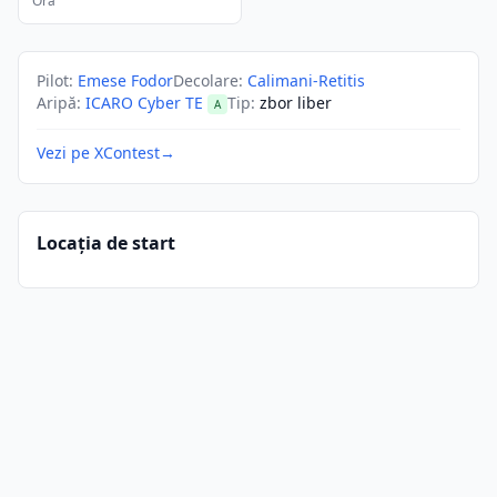
Ora
Pilot
:
Emese Fodor
Decolare
:
Calimani-Retitis
Aripă
:
ICARO Cyber TE
Tip
:
zbor liber
A
Vezi pe XContest
→
Locația de start