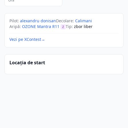
Ora
Pilot
:
alexandru donisan
Decolare
:
Calimani
Aripă
:
OZONE Mantra R11
Tip
:
zbor liber
Z
Vezi pe XContest
→
Locația de start