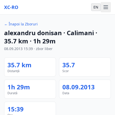
XC-RO
EN
←
Înapoi la Zboruri
alexandru donisan
· Calimani
·
35.7
km
·
1h 29m
08.09.2013
15:39
·
zbor liber
35.7
km
35.7
Distanță
Scor
1h 29m
08.09.2013
Durată
Data
15:39