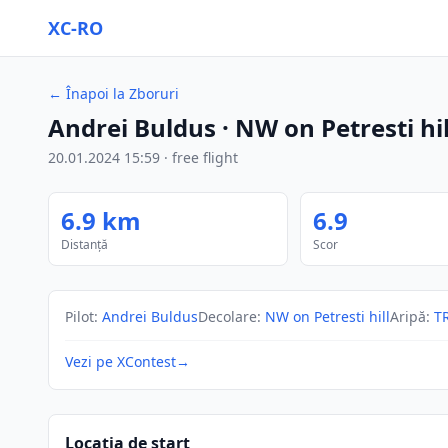
XC-RO
←
Înapoi la Zboruri
Andrei Buldus
· NW on Petresti hil
20.01.2024
15:59
·
free flight
6.9
km
6.9
Distanță
Scor
Pilot
:
Andrei Buldus
Decolare
:
NW on Petresti hill
Aripă
:
T
Vezi pe XContest
→
Locația de start