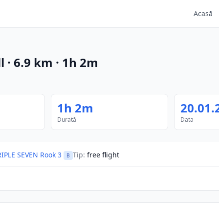
Acasă
l
·
6.9
km
·
1h 2m
1h 2m
20.01.
Durată
Data
RIPLE SEVEN Rook 3
Tip
:
free flight
B