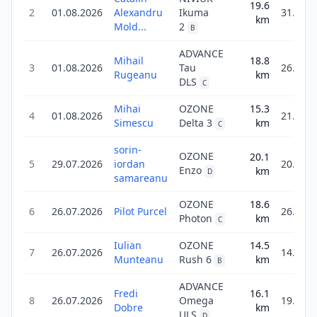
19.6
2
01.08.2026
Alexandru
Ikuma
31.3
km
Mold...
2
B
ADVANCE
Mihail
18.8
3
01.08.2026
Tau
26.4
Rugeanu
km
DLS
C
Mihai
OZONE
15.3
4
01.08.2026
21.4
Simescu
Delta 3
km
C
sorin-
OZONE
20.1
5
29.07.2026
iordan
20.1
Enzo
km
D
samareanu
OZONE
18.6
6
26.07.2026
Pilot Purcel
26.1
Photon
km
C
Iulian
OZONE
14.5
7
26.07.2026
14.5
Munteanu
Rush 6
km
B
ADVANCE
Fredi
16.1
8
26.07.2026
Omega
19.4
Dobre
km
ULS
D