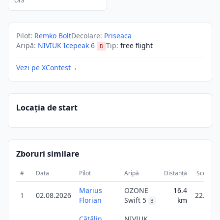
Ora
Pilot
:
Remko Bolt
Decolare
:
Priseaca
Aripă
:
NIVIUK Icepeak 6
Tip
:
free flight
D
Vezi pe XContest
→
Locația de start
Zboruri similare
#
Data
Pilot
Aripă
Distanță
Scor
D
Marius
OZONE
16.4
1
02.08.2026
22.9
Florian
Swift 5
km
B
Cătălin
NIVIUK