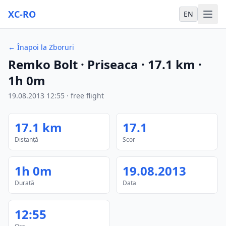
XC-RO
EN
←
Înapoi la Zboruri
Remko Bolt
· Priseaca
·
17.1
km
·
1h 0m
19.08.2013
12:55
·
free flight
17.1
km
17.1
Distanță
Scor
1h 0m
19.08.2013
Durată
Data
12:55