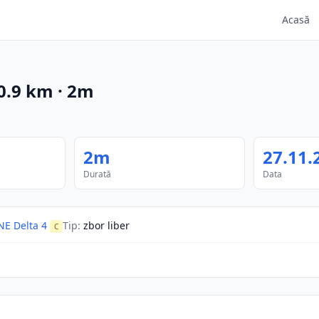
Acasă
0.9
km
·
2m
2m
27.11.
Durată
Data
E Delta 4
Tip
:
zbor liber
C