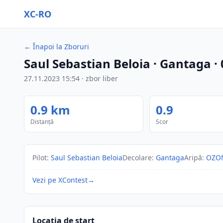
XC-RO
←
Înapoi la Zboruri
Saul Sebastian Beloia
· Gantaga
·
27.11.2023
15:54
·
zbor liber
0.9
km
0.9
Distanță
Scor
Pilot
:
Saul Sebastian Beloia
Decolare
:
Gantaga
Aripă
:
OZON
Vezi pe XContest
→
Locația de start