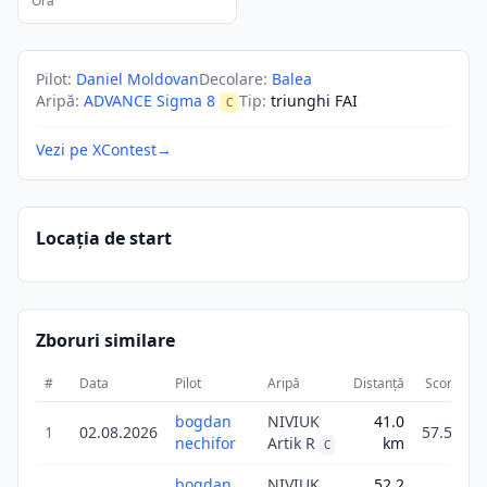
Ora
Pilot
:
Daniel Moldovan
Decolare
:
Balea
Aripă
:
ADVANCE Sigma 8
Tip
:
triunghi FAI
C
Vezi pe XContest
→
Locația de start
Zboruri similare
#
Data
Pilot
Aripă
Distanță
Scor
Du
bogdan
NIVIUK
41.0
1
02.08.2026
57.5
nechifor
Artik R
km
C
bogdan
NIVIUK
52.2