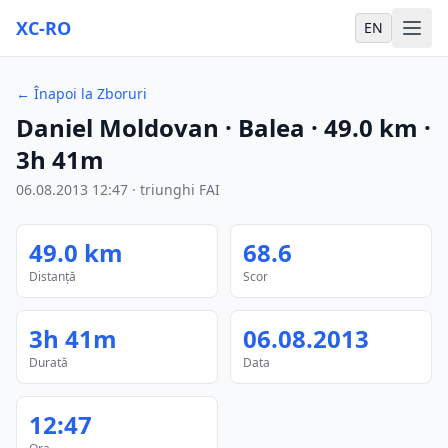
XC-RO
EN
←
Înapoi la Zboruri
Daniel Moldovan
· Balea
·
49.0
km
·
3h 41m
06.08.2013
12:47
·
triunghi FAI
49.0
km
68.6
Distanță
Scor
3h 41m
06.08.2013
Durată
Data
12:47