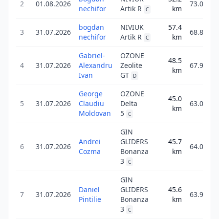
2
01.08.2026
73.0
nechifor
Artik R
km
C
bogdan
NIVIUK
57.4
3
31.07.2026
68.8
nechifor
Artik R
km
C
Gabriel-
OZONE
48.5
4
31.07.2026
Alexandru
Zeolite
67.9
km
Ivan
GT
D
George
OZONE
45.0
5
31.07.2026
Claudiu
Delta
63.0
km
Moldovan
5
C
GIN
Andrei
GLIDERS
45.7
6
31.07.2026
64.0
Cozma
Bonanza
km
3
C
GIN
Daniel
GLIDERS
45.6
7
31.07.2026
63.9
Pintilie
Bonanza
km
3
C