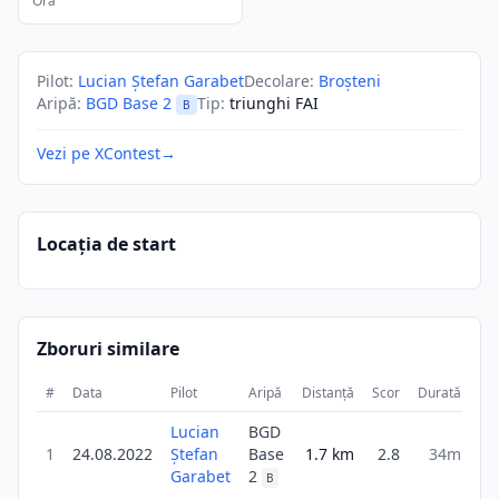
Ora
Pilot
:
Lucian Ștefan Garabet
Decolare
:
Broșteni
Aripă
:
BGD Base 2
Tip
:
triunghi FAI
B
Vezi pe XContest
→
Locația de start
Zboruri similare
#
Data
Pilot
Aripă
Distanță
Scor
Durată
Lucian
BGD
1
24.08.2022
Ștefan
Base
1.7
km
2.8
34m
Garabet
2
B