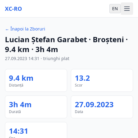
XC-RO
EN
←
Înapoi la Zboruri
Lucian Ștefan Garabet
· Broșteni
·
9.4
km
·
3h 4m
27.09.2023
14:31
·
triunghi plat
9.4
km
13.2
Distanță
Scor
3h 4m
27.09.2023
Durată
Data
14:31