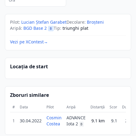
Ora
Pilot
:
Lucian Ștefan Garabet
Decolare
:
Broșteni
Aripă
:
BGD Base 2
Tip
:
triunghi plat
B
Vezi pe XContest
→
Locația de start
Zboruri similare
#
Data
Pilot
Aripă
Distanță
Scor
Durată
Cosmin
ADVANCE
1
30.04.2022
9.1
km
9.1
27m
Costea
Iota 2
B