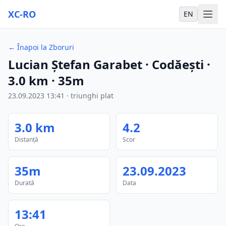
XC-RO
EN
←
Înapoi la Zboruri
Lucian Ștefan Garabet
· Codăești
·
3.0
km
·
35m
23.09.2023
13:41
·
triunghi plat
3.0
km
4.2
Distanță
Scor
35m
23.09.2023
Durată
Data
13:41