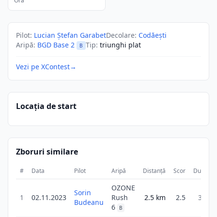
Ora
Pilot
:
Lucian Ștefan Garabet
Decolare
:
Codăești
Aripă
:
BGD Base 2
Tip
:
triunghi plat
B
Vezi pe XContest
→
Locația de start
Zboruri similare
#
Data
Pilot
Aripă
Distanță
Scor
Durată
OZONE
Sorin
1
02.11.2023
Rush
2.5
km
2.5
38m
Budeanu
6
B