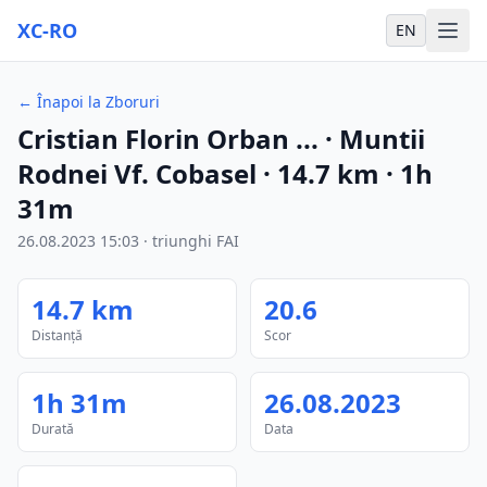
XC-RO
EN
←
Înapoi la Zboruri
Cristian Florin Orban ...
· Muntii
Rodnei Vf. Cobasel
·
14.7
km
·
1h
31m
26.08.2023
15:03
·
triunghi FAI
14.7
km
20.6
Distanță
Scor
1h 31m
26.08.2023
Durată
Data