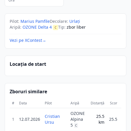
Ora
Pilot
:
Marius Pamfile
Decolare
:
Urlați
Aripă
:
OZONE Delta 4
Tip
:
zbor liber
C
Vezi pe XContest
→
Locația de start
Zboruri similare
#
Data
Pilot
Aripă
Distanță
Scor
Dura
OZONE
Cristian
25.5
1
1
12.07.2026
Alpina
25.5
Ursu
km
0
5
C