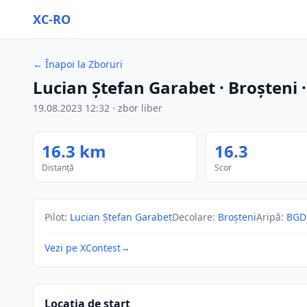
XC-RO
←
Înapoi la Zboruri
Lucian Ștefan Garabet
· Broșteni
19.08.2023
12:32
·
zbor liber
16.3
km
16.3
Distanță
Scor
Pilot
:
Lucian Ștefan Garabet
Decolare
:
Broșteni
Aripă
:
BGD
Vezi pe XContest
→
Locația de start