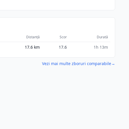
Distanță
Scor
Durată
17.6
km
17.6
1h 13m
Vezi mai multe zboruri comparabile
→