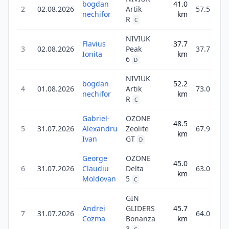
bogdan
41.0
2
02.08.2026
Artik
57.5
nechifor
km
3
R
C
NIVIUK
Flavius
37.7
3
02.08.2026
Peak
37.7
Ionita
km
4
6
D
NIVIUK
bogdan
52.2
4
01.08.2026
Artik
73.0
nechifor
km
4
R
C
Gabriel-
OZONE
48.5
5
31.07.2026
Alexandru
Zeolite
67.9
km
4
Ivan
GT
D
George
OZONE
45.0
6
31.07.2026
Claudiu
Delta
63.0
km
1
Moldovan
5
C
GIN
Andrei
GLIDERS
45.7
7
31.07.2026
64.0
Cozma
Bonanza
km
3
3