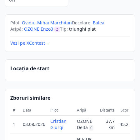
Ora
Pilot
:
Ovidiu-Mihai Marchitan
Decolare
:
Balea
Aripă
:
OZONE Enzo3
Tip
:
triunghi plat
Z
Vezi pe XContest
→
Locația de start
Zboruri similare
#
Data
Pilot
Aripă
Distanță
Scor
Dur
Cristian
OZONE
37.7
1
03.08.2026
45.2
Giurgi
Delta
km
3
C
NIVIUK