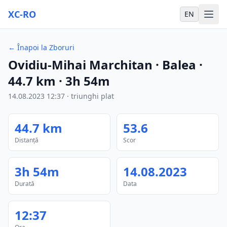
XC-RO
EN
←
Înapoi la Zboruri
Ovidiu-Mihai Marchitan
· Balea
·
44.7
km
·
3h 54m
14.08.2023
12:37
·
triunghi plat
44.7
km
53.6
Distanță
Scor
3h 54m
14.08.2023
Durată
Data
12:37