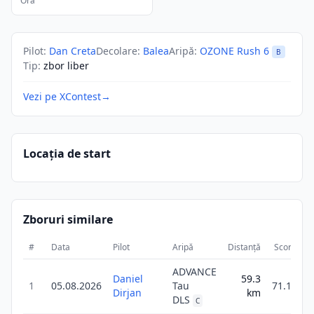
Ora
Pilot
:
Dan Creta
Decolare
:
Balea
Aripă
:
OZONE Rush 6
B
Tip
:
zbor liber
Vezi pe XContest
→
Locația de start
Zboruri similare
#
Data
Pilot
Aripă
Distanță
Scor
Du
ADVANCE
Daniel
59.3
1
05.08.2026
Tau
71.1
Dirjan
km
DLS
C