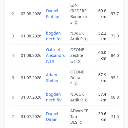
GIN
Daniel
GLIDERS
69.8
2
05.08.2026
97.7
Pintilie
Bonanza
km
3
C
bogdan
NIVIUK
52.2
3
01.08.2026
73.0
nechifor
Artik R
km
C
Gabriel-
OZONE
60.0
4
01.08.2026
Alexandru
Zeolite
84.0
km
Ivan
GT
D
OZONE
Adam
67.9
5
31.07.2026
Delta
95.1
Stefan
km
4
C
bogdan
NIVIUK
57.4
6
31.07.2026
68.8
nechifor
Artik R
km
C
ADVANCE
Daniel
59.6
7
31.07.2026
Tau
71.5
Dirjan
km
DLS
C