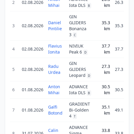
2
02.08.2026
26.3
Mihai
Iota DLS
km
2
B
GIN
Daniel
GLIDERS
35.3
3
02.08.2026
35.3
Pintilie
Bonanza
km
4
3
C
Flavius
NIVIUK
37.7
4
02.08.2026
37.7
Ionita
Peak 6
km
4
D
GIN
Radu
27.3
5
02.08.2026
GLIDERS
27.3
5
Urdea
km
Leopard
D
Anton
ADVANCE
30.5
6
01.08.2026
30.5
Mihai
Iota DLS
km
3
B
GRADIENT
Galfi
35.1
7
01.08.2026
Bi-Golden
49.1
Botond
km
5
4
T
ADVANCE
Calin
33.8
8
31.07.2026
Sigma
33.8