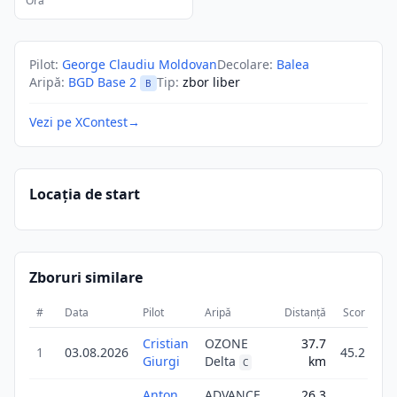
Ora
Pilot
:
George Claudiu Moldovan
Decolare
:
Balea
Aripă
:
BGD Base 2
Tip
:
zbor liber
B
Vezi pe XContest
→
Locația de start
Zboruri similare
#
Data
Pilot
Aripă
Distanță
Scor
Dur
Cristian
OZONE
37.7
1
03.08.2026
45.2
Giurgi
Delta
km
3
C
Anton
ADVANCE
26.3