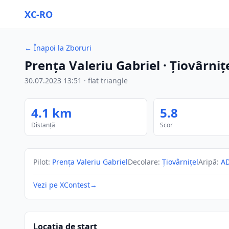
XC-RO
←
Înapoi la Zboruri
Prența Valeriu Gabriel
· Țiovârniț
30.07.2023
13:51
·
flat triangle
4.1
km
5.8
Distanță
Scor
Pilot
:
Prența Valeriu Gabriel
Decolare
:
Țiovârnițel
Aripă
:
A
Vezi pe XContest
→
Locația de start