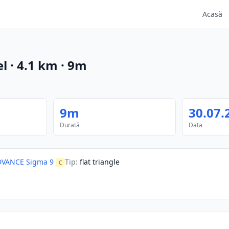
Acasă
el
·
4.1
km
·
9m
9m
30.07.
Durată
Data
DVANCE Sigma 9
Tip
:
flat triangle
C